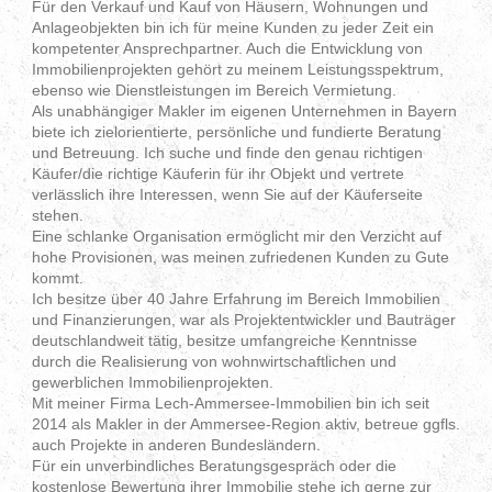
Für den Verkauf und Kauf von Häusern, Wohnungen und
Anlageobjekten bin ich für meine Kunden zu jeder Zeit ein
kompetenter Ansprechpartner. Auch die Entwicklung von
Immobilienprojekten gehört zu meinem Leistungsspektrum,
ebenso wie Dienstleistungen im Bereich Vermietung.
Als unabhängiger Makler im eigenen Unternehmen in Bayern
biete ich zielorientierte, persönliche und fundierte Beratung
und Betreuung. Ich suche und finde den genau richtigen
Käufer/die richtige Käuferin für ihr Objekt und vertrete
verlässlich ihre Interessen, wenn Sie auf der Käuferseite
stehen.
Eine schlanke Organisation ermöglicht mir den Verzicht auf
hohe Provisionen, was meinen zufriedenen Kunden zu Gute
kommt.
Ich besitze über 40 Jahre Erfahrung im Bereich Immobilien
und Finanzierungen, war als Projektentwickler und Bauträger
deutschlandweit tätig, besitze umfangreiche Kenntnisse
durch die Realisierung von wohnwirtschaftlichen und
gewerblichen Immobilienprojekten.
Mit meiner Firma Lech-Ammersee-Immobilien bin ich seit
2014 als Makler in der Ammersee-Region aktiv, betreue ggfls.
auch Projekte in anderen Bundesländern.
Für ein unverbindliches Beratungsgespräch oder die
kostenlose Bewertung ihrer Immobilie stehe ich gerne zur